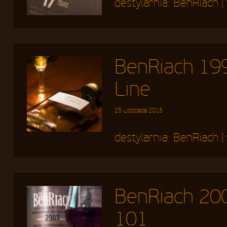
destylarnia:
BenRiach
|
BenRiach 199
Line
25 Listopada 2015
destylarnia:
BenRiach
|
BenRiach 2007
101