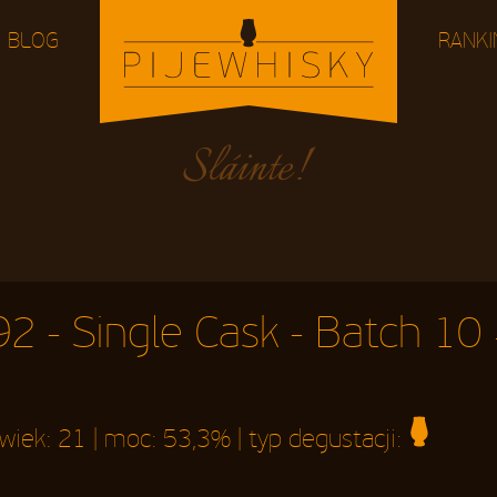
BLOG
RANKI
2 - Single Cask - Batch 10
 wiek:
21
| moc:
53,3%
| typ degustacji: