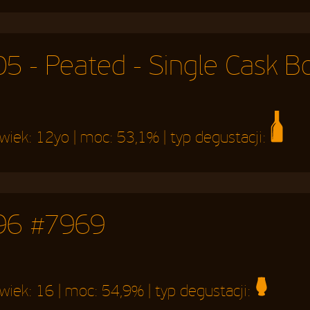
5 - Peated - Single Cask Bo
 wiek:
12yo
| moc:
53,1%
| typ degustacji:
96 #7969
 wiek:
16
| moc:
54,9%
| typ degustacji: