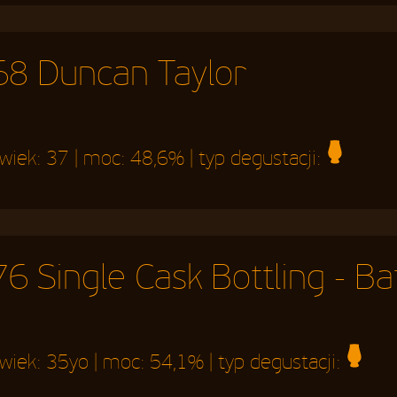
68 Duncan Taylor
 wiek:
37
| moc:
48,6%
| typ degustacji:
6 Single Cask Bottling - Ba
 wiek:
35yo
| moc:
54,1%
| typ degustacji: