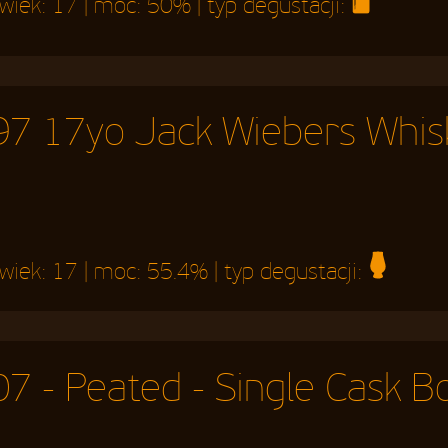
 wiek:
17
| moc:
50%
| typ degustacji:
7 17yo Jack Wiebers Whisk
 wiek:
17
| moc:
55.4%
| typ degustacji:
 - Peated - Single Cask Bot