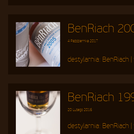
BenRiach 200
4 Października 2017
destylarnia:
BenRiach
|
BenRiach 19
20 Lutego 2016
destylarnia:
BenRiach
|