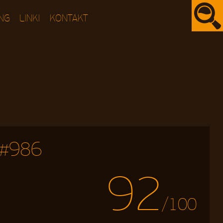
NG
LINKI
KONTAKT
 #986
92
/100