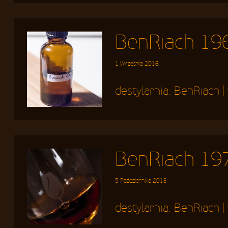
BenRiach 19
1 Września 2016
destylarnia:
BenRiach
|
BenRiach 197
5 Października 2018
destylarnia:
BenRiach
|