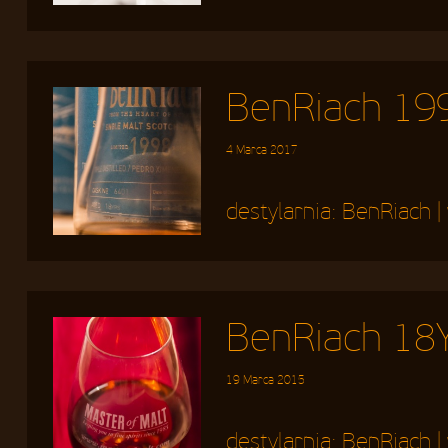
BenRiach 1998
4 Marca 2017
destylarnia:
BenRiach
|
BenRiach 18Y
19 Marca 2015
destylarnia:
BenRiach
|