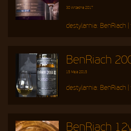
30 Września 2017
destylarnia:
BenRiach
|
BenRiach 200
15 Maja 2015
destylarnia:
BenRiach
|
BenRiach 12y