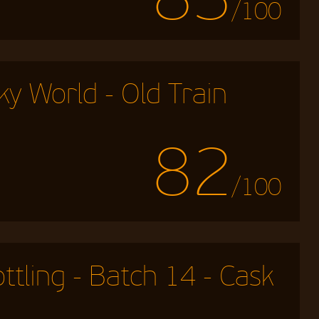
/100
y World - Old Train
82
/100
tling - Batch 14 - Cask