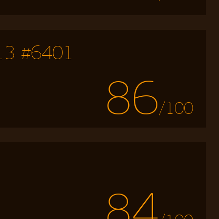
h 13 #6401
86
/100
84