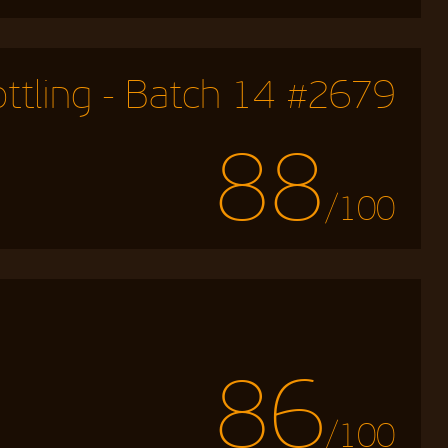
ttling - Batch 14 #2679
88
/100
86
/100