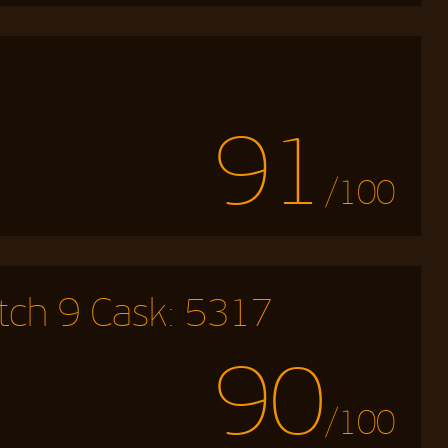
91
/100
tch 9 Cask: 5317
90
/100