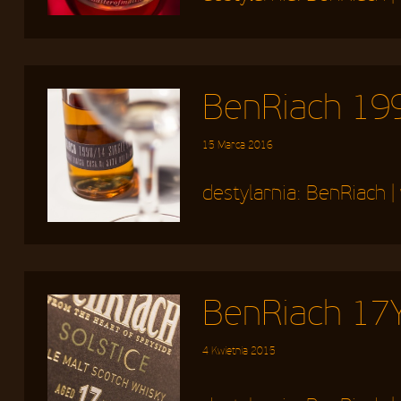
BenRiach 1998
15 Marca 2016
destylarnia:
BenRiach
|
BenRiach 17Y
4 Kwietnia 2015