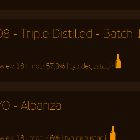
 - Triple Distilled - Batc
 wiek:
18
| moc:
57,3%
| typ degustacji:
O - Albariza
 wiek:
18
| moc:
46%
| typ degustacji: