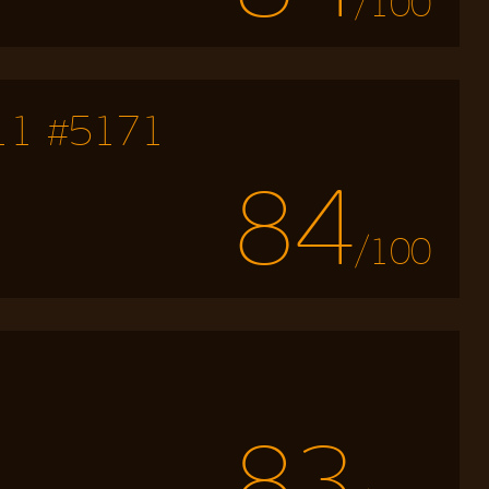
/100
h 11 #5171
84
/100
83