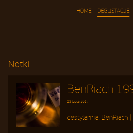
HOME
DEGUSTACJE
Notki
BenRiach 199
23 Lipca 2017
destylarnia:
BenRiach
|