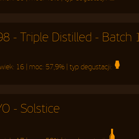
 - Triple Distilled - Batc
 wiek:
16
| moc:
57,9%
| typ degustacji:
O - Solstice