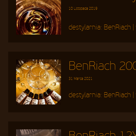
10 Listopada 2019
destylarnia:
BenRiach
|
BenRiach 200
31 Marca 2021
destylarnia:
BenRiach
|
BenRiach 12