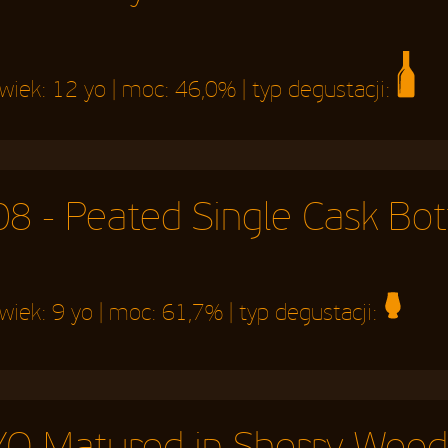
 wiek:
12 yo
| moc:
46,0%
| typ degustacji:
8 - Peated Single Cask Bot
 wiek:
9 yo
| moc:
61,7%
| typ degustacji:
YO Matured in Sherry Woo