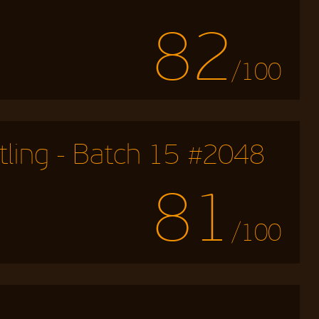
82
/100
tling - Batch 15 #2048
81
/100
d