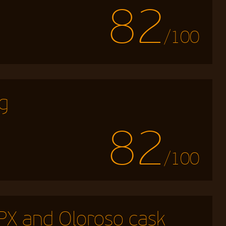
82
/100
g
82
/100
PX and Oloroso cask