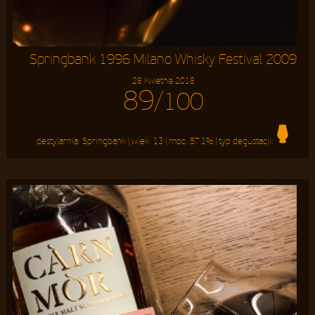
Springbank 1996 Milano Whisky Festival 2009
28 Kwietnia 2018
89
/100
destylarnia:
Springbank
| wiek:
13
| moc:
57.1%
| typ degustacji: