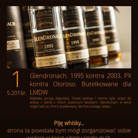
1
Glendronach. 1995 kontra 2003. PX
kontra Oloroso. Butelkowane dla
LMDW
5.2016r.
Majówka sprzyja degustacji. Chwila spokoju i można było usiąść do
whisky z jednej z moich ulubionych destylarni. Glendronach w wersji
single cask po sherry butelkowany dla francuskiego sklepu...
Piję whisky...
strona ta powstała bym mógł zorganizować sobie
wejście w świat whisky single malt.