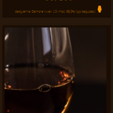
destylarnia:
Dalmore
| wiek:
13
| moc:
56,3%
| typ degustacji: