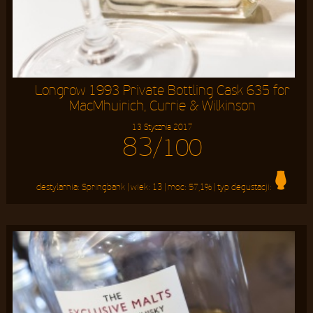
Longrow 1993 Private Bottling Cask 635 for
MacMhuirich, Currie & Wilkinson
13 Stycznia 2017
83
/100
destylarnia:
Springbank
| wiek:
13
| moc:
57,1%
| typ degustacji: