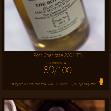
Port Charlotte 2001 TB
13 Listopada 2016
89
/100
destylarnia:
Port Charlotte
| wiek:
13
| moc:
63,5%
| typ degustacji: