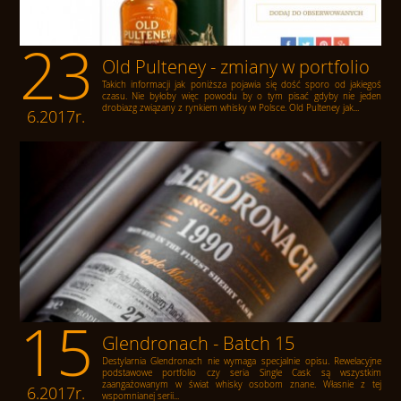
23
Old Pulteney - zmiany w portfolio
Takich informacji jak poniższa pojawia się dość sporo od jakiegoś
czasu. Nie byłoby więc powodu by o tym pisać gdyby nie jeden
drobiazg związany z rynkiem whisky w Polsce. Old Pulteney jak...
6.2017r.
15
Glendronach - Batch 15
Destylarnia Glendronach nie wymaga specjalnie opisu. Rewelacyjne
podstawowe portfolio czy seria Single Cask są wszystkim
zaangażowanym w świat whisky osobom znane. Własnie z tej
6.2017r.
wspomnianej serii...