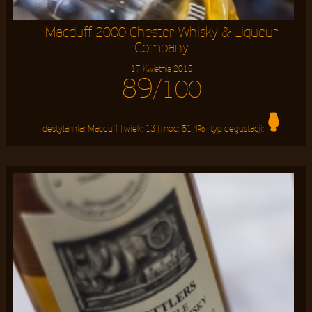
Macduff 2000 Chester Whisky & Liqueur
Company
17 Kwietnia 2015
89
/100
destylarnia:
Macduff
| wiek:
13
| moc:
51,4%
| typ degustacji: