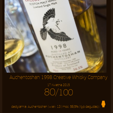
Auchentoshan 1998 Creative Whisky Company
17 Kwietnia 2015
80
/100
destylarnia:
Auchentoshan
| wiek:
13
| moc:
56,5%
| typ degustacji: