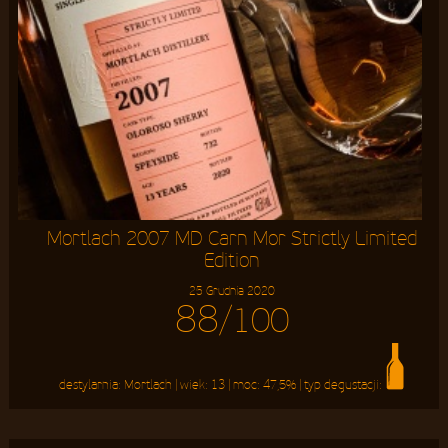
Mortlach 2007 MD Carn Mor Strictly Limited
Edition
25 Grudnia 2020
88
/100
destylarnia:
Mortlach
| wiek:
13
| moc:
47,5%
| typ degustacji: