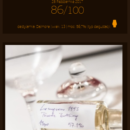
28 Października 2017
86
/100
destylarnia:
Dalmore
| wiek:
13
| moc:
56,7%
| typ degustacji: